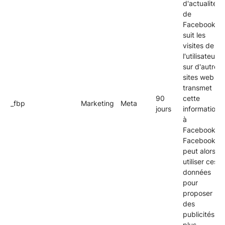
d'actualité
de
Facebook. Il
suit les
visites de
l'utilisateur
sur d'autres
sites web et
transmet
90
cette
_fbp
Marketing
Meta
jours
information
à
Facebook.
Facebook
peut alors
utiliser ces
données
pour
proposer
des
publicités
plus