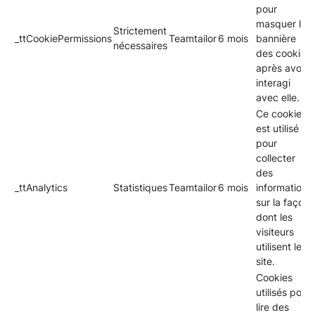
pour
masquer la
Strictement
_ttCookiePermissions
Teamtailor
6 mois
bannière
nécessaires
des cookies
après avoir
interagi
avec elle.
Ce cookie
est utilisé
pour
collecter
des
_ttAnalytics
Statistiques
Teamtailor
6 mois
informations
sur la façon
dont les
visiteurs
utilisent le
site.
Cookies
utilisés pour
lire des