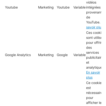
vidéos
Youtube
Marketing
Youtube
Variable
intégrées
provenant
de
YouTube.
En
savoir plus
Ces cookies
sont utilisés
pour offrir
des
services
Google Analytics
Marketing
Google
Variable
publicitaires
et
analytiques.
En savoir
plus
Ce cookie
est
nécessaire
pour
afficher le fil